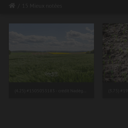
15 Mieux notées
(4.25) #1505053183 - crédit Nadège PETIT @agri zoom