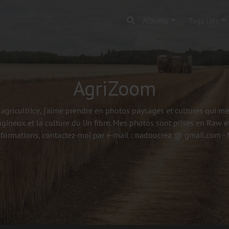
Albums
Tags liés
AgriZoom
agricultrice, j'aime prendre en photos paysages et cultures qui m
agineux et la culture du lin fibre. Mes photos sont prises en Raw et
nformations, contactez-moi par e-mail : nadoucrea @ gmail.com 