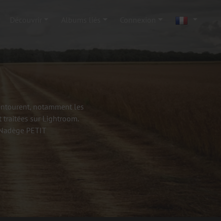
Découvrir
Albums liés
Connexion
'entourent, notamment les
 traitées sur Lightroom.
- Nadège PETIT