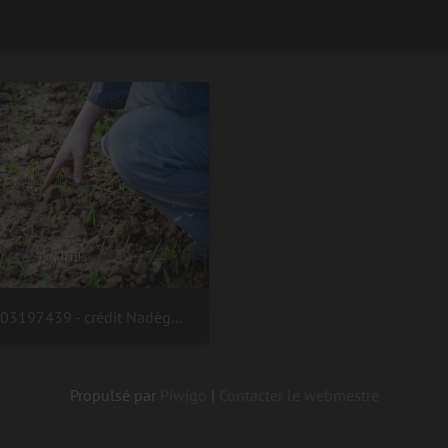
(3.75) #1903197439 - crédit Nadège PETIT @agri zoom
Propulsé par
Piwigo
|
Contacter le webmestre