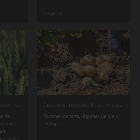
169 photos
Grandes cultures - céréales et oléoprotéagineux
Cultures industrielles - irrigation
es de
Pommes de terre, légumes de plein
ux avec
champ...
ant
re si elle