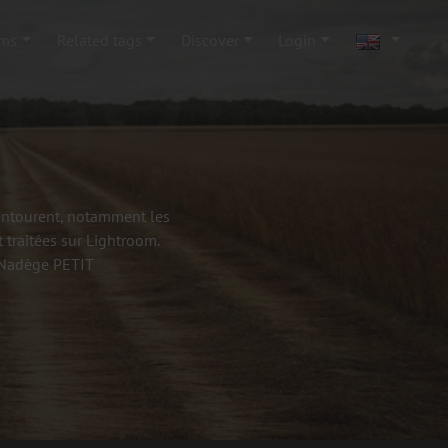
ums
Related tags
Discover
Login
'entourent, notamment les
 traitées sur Lightroom.
- Nadège PETIT