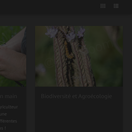
en main
Biodiversité et Agroécologie
griculteur
 une
fférentes
ns !