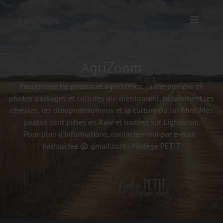
AgriZoom
AgriZoom
Passionnée de photos et agricultrice, j'aime prendre en
photos paysages et cultures qui m'entourent, notamment les
céréales, les oléoprotéagineux et la culture du lin fibre. Mes
photos sont prises en Raw et traitées sur Lightroom.
Pour plus d'informations, contactez-moi par e-mail :
nadoucrea @ gmail.com - Nadège PETIT