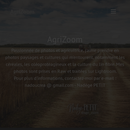
AgriZoom
AgriZoom
Passionnée de photos et agricultrice, j'aime prendre en
photos paysages et cultures qui m'entourent, notamment les
céréales, les oléoprotéagineux et la culture du lin fibre. Mes
photos sont prises en Raw et traitées sur Lightroom.
Pour plus d'informations, contactez-moi par e-mail :
nadoucrea @ gmail.com - Nadège PETIT