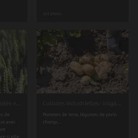
169 photos
Grandes cultures - céréales et oléoprotéagineux
Cultures industrielles - irrigation
es de
Pommes de terre, légumes de plein
ux avec
champ...
ant
re si elle