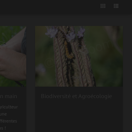
en main
Biodiversité et Agroécologie
griculteur
 une
fférentes
ns !