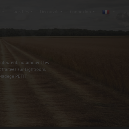
s
Tags liés
Découvrir
Connexion
'entourent, notamment les
 traitées sur Lightroom.
- Nadège PETIT