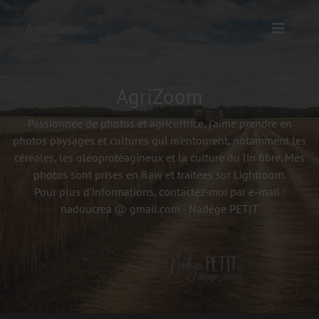
AgriZoom
AgriZoom
Passionnée de photos et agricultrice, j'aime prendre en
photos paysages et cultures qui m'entourent, notamment les
céréales, les oléoprotéagineux et la culture du lin fibre. Mes
photos sont prises en Raw et traitées sur Lightroom.
Pour plus d'informations, contactez-moi par e-mail :
nadoucrea @ gmail.com - Nadège PETIT