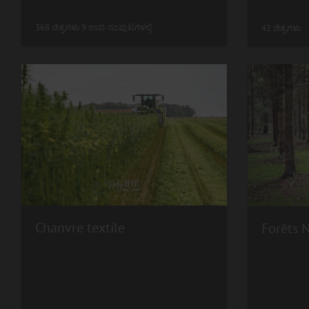
368 ಚಿತ್ರಗಳು 9 ಉಪ-ಸಂಪುಟಗಳಲ್ಲಿ
42 ಚಿತ್ರಗಳು
Chanvre textile
Forêts 