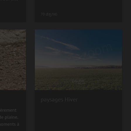
70 ಚಿತ್ರಗಳು
paysages Hiver
lièrement
de plaine.
 moments à