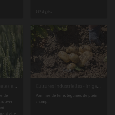
169 ಚಿತ್ರಗಳು
Grandes cultures - céréales et oléoprotéagineux
Cultures industrielles - irrigation
es de
Pommes de terre, légumes de plein
ux avec
champ...
ant
re si elle