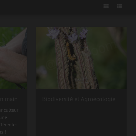
en main
Biodiversité et Agroécologie
griculteur
 une
fférentes
ns !