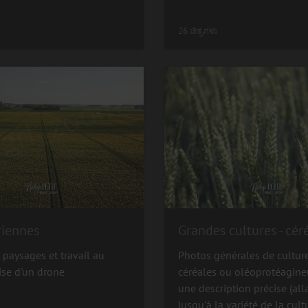
26 ಚಿತ್ರಗಳು
riennes
 paysages et travail au
Photos générales de cultur
ise d'un drone
céréales ou oléoprotéagine
une description précise (all
jusqu'à la variété de la cultu