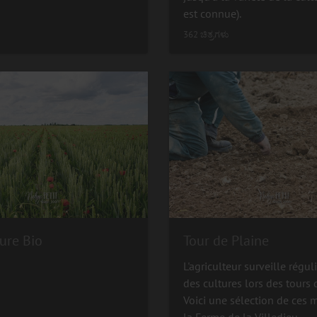
est connue).
362 ಚಿತ್ರಗಳು
ure Bio
Tour de Plaine
L'agriculteur surveille régu
des cultures lors des tours 
Voici une sélection de ces
la Ferme de la Villedieu.