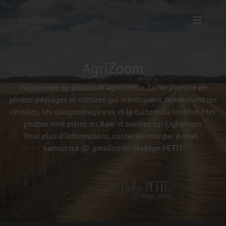
AgriZoom
AgriZoom
Passionnée de photos et agricultrice, j'aime prendre en
photos paysages et cultures qui m'entourent, notamment les
céréales, les oléoprotéagineux et la culture du lin fibre. Mes
photos sont prises en Raw et traitées sur Lightroom.
Pour plus d'informations, contactez-moi par e-mail :
nadoucrea @ gmail.com - Nadège PETIT