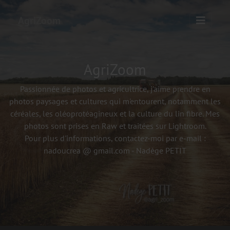
AgriZoom
AgriZoom
Passionnée de photos et agricultrice, j'aime prendre en
photos paysages et cultures qui m'entourent, notamment les
céréales, les oléoprotéagineux et la culture du lin fibre. Mes
photos sont prises en Raw et traitées sur Lightroom.
Pour plus d'informations, contactez-moi par e-mail :
nadoucrea @ gmail.com - Nadège PETIT