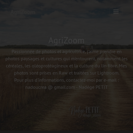
AgriZoom
AgriZoom
Passionnée de photos et agricultrice, j'aime prendre en
photos paysages et cultures qui m'entourent, notamment les
céréales, les oléoprotéagineux et la culture du lin fibre. Mes
photos sont prises en Raw et traitées sur Lightroom.
Pour plus d'informations, contactez-moi par e-mail :
nadoucrea @ gmail.com - Nadège PETIT