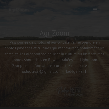
AgriZoom
AgriZoom
Passionnée de photos et agricultrice, j'aime prendre en
photos paysages et cultures qui m'entourent, notamment les
céréales, les oléoprotéagineux et la culture du lin fibre. Mes
photos sont prises en Raw et traitées sur Lightroom.
Pour plus d'informations, contactez-moi par e-mail :
nadoucrea @ gmail.com - Nadège PETIT