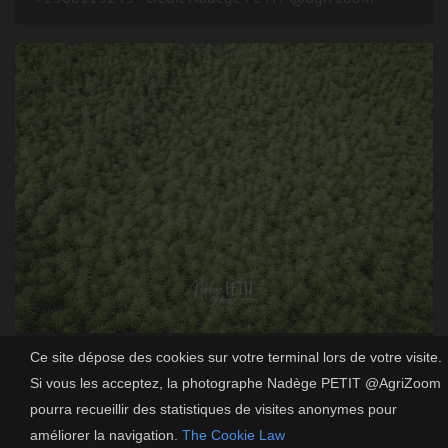
Ce site dépose des cookies sur votre terminal lors de votre visite.
#2308040135 - crédit Nadège PETIT @agri zoom
Si vous les acceptez, la photographe Nadège PETIT @AgriZoom
pourra recueillir des statistiques de visites anonymes pour
améliorer la navigation.
The Cookie Law
Propulsé par
Piwigo
|
Contacter le webmestre