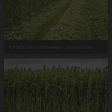
#2308113310 - crédit Nadège PETIT @agri zoom