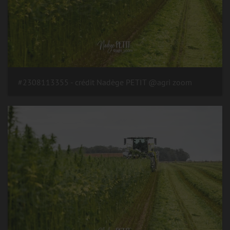
#2308113355 - crédit Nadège PETIT @agri zoom