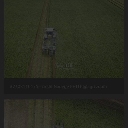
#2308110155 - crédit Nadège PETIT @agri zoom