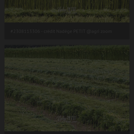
#2308113306 - crédit Nadège PETIT @agri zoom