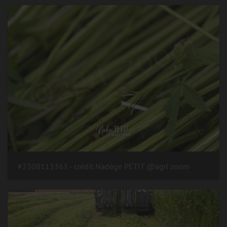
#2308113363 - crédit Nadège PETIT @agri zoom