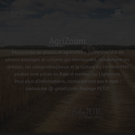
AgriZoom
AgriZoom
Passionnée de photos et agricultrice, j'aime prendre en
photos paysages et cultures qui m'entourent, notamment les
céréales, les oléoprotéagineux et la culture du lin fibre. Mes
photos sont prises en Raw et traitées sur Lightroom.
Pour plus d'informations, contactez-moi par e-mail :
nadoucrea @ gmail.com - Nadège PETIT