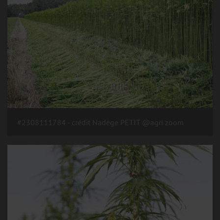
#2308111784 - crédit Nadège PETIT @agri zoom