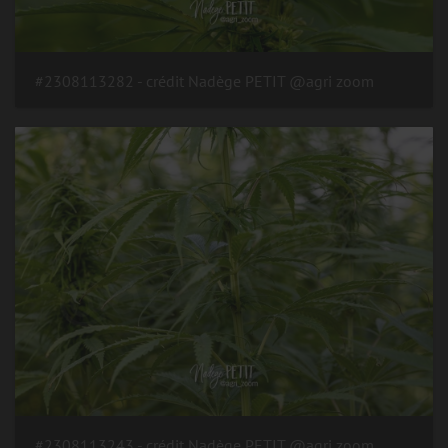
#2308113282 - crédit Nadège PETIT @agri zoom
#2308113243 - crédit Nadège PETIT @agri zoom