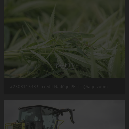
#2308113383 - crédit Nadège PETIT @agri zoom