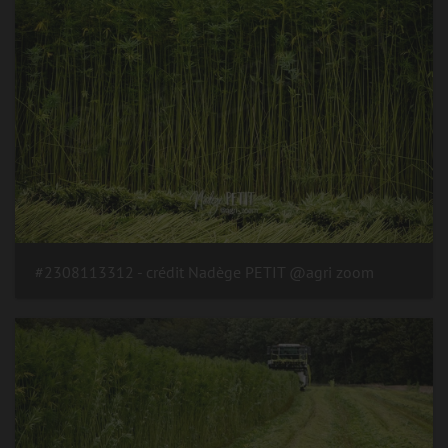
#2308113312 - crédit Nadège PETIT @agri zoom