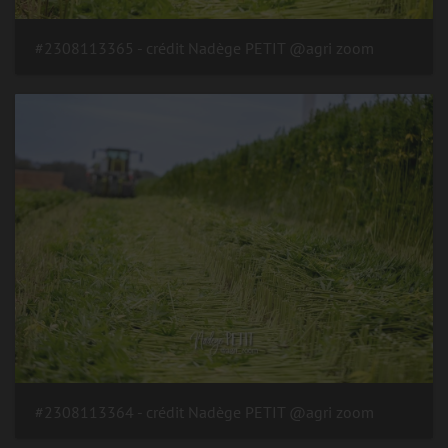
#2308113365 - crédit Nadège PETIT @agri zoom
#2308113364 - crédit Nadège PETIT @agri zoom