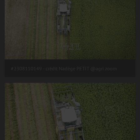
#2308110149 - crédit Nadège PETIT @agri zoom