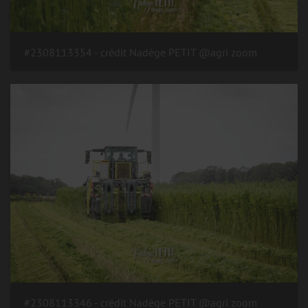
#2308113354 - crédit Nadège PETIT @agri zoom
#2308113346 - crédit Nadège PETIT @agri zoom