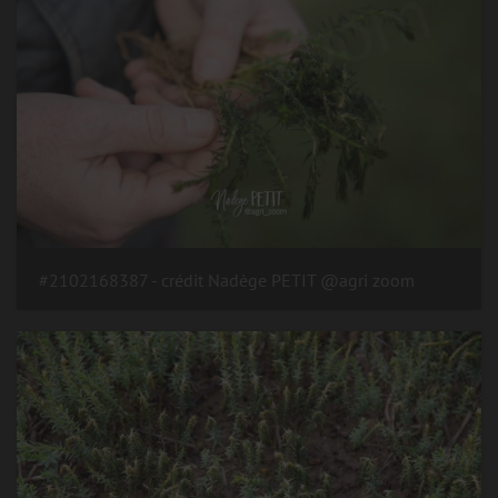
#2102168387 - crédit Nadège PETIT @agri zoom