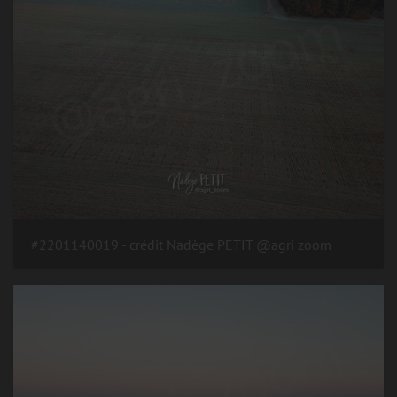
#2201140019 - crédit Nadège PETIT @agri zoom