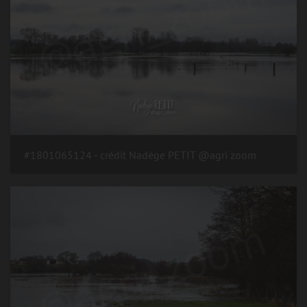
#1801065124 - crédit Nadège PETIT @agri zoom