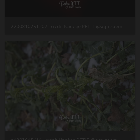
#200810231207 - crédit Nadège PETIT @agri zoom
#1803015616 - crédit Nadège PETIT @agri zoom