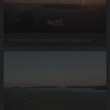
#2201140035 - crédit Nadège PETIT @agri zoom