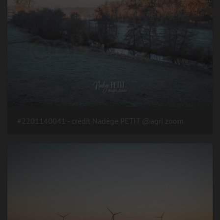
#2201140041 - crédit Nadège PETIT @agri zoom