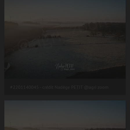
#2201140045 - crédit Nadège PETIT @agri zoom