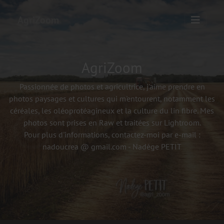
AgriZoom
AgriZoom
Passionnée de photos et agricultrice, j'aime prendre en
photos paysages et cultures qui m'entourent, notamment les
céréales, les oléoprotéagineux et la culture du lin fibre. Mes
photos sont prises en Raw et traitées sur Lightroom.
Pour plus d'informations, contactez-moi par e-mail :
nadoucrea @ gmail.com - Nadège PETIT