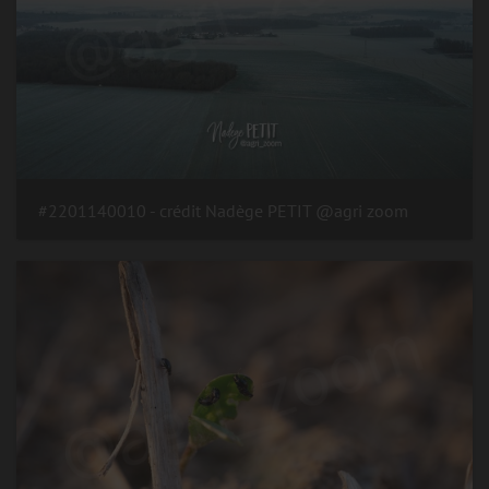
#2201140010 - crédit Nadège PETIT @agri zoom