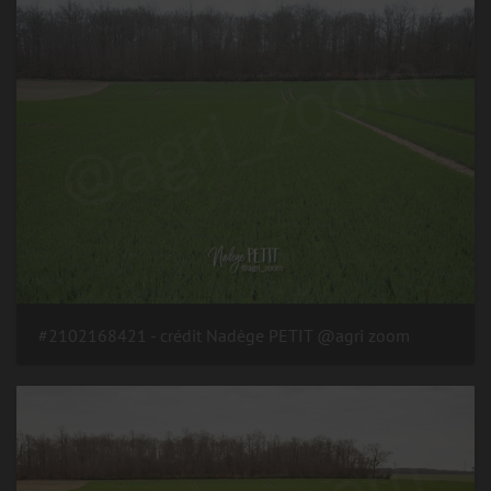
#2102168421 - crédit Nadège PETIT @agri zoom