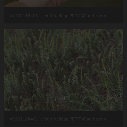
#2102168403 - crédit Nadège PETIT @agri zoom
#2102168401 - crédit Nadège PETIT @agri zoom