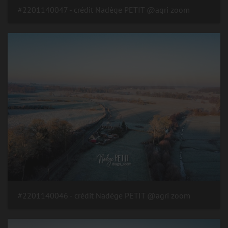
#2201140047 - crédit Nadège PETIT @agri zoom
#2201140046 - crédit Nadège PETIT @agri zoom