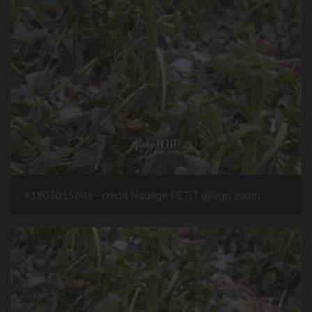
#1803015608 - crédit Nadège PETIT @agri zoom