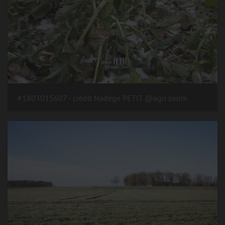
#1803015607 - crédit Nadège PETIT @agri zoom