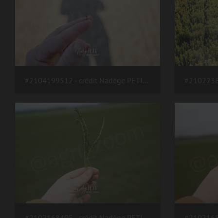
#2104199512 - crédit Nadège PETIT @agri zoom
#2102168405 - crédit Nadège PETIT @agri zoom