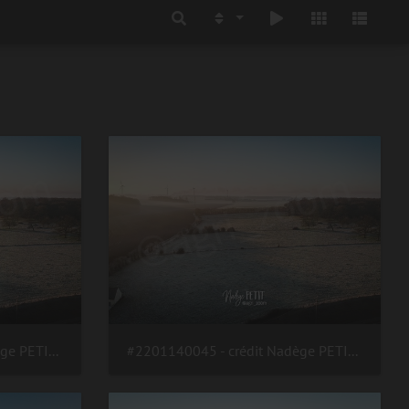
#2201140045 - crédit Nadège PETIT @agri zoom
#2201140045 - crédit Nadège PETIT @agri zoom