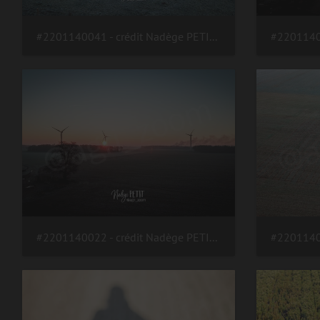
#2201140041 - crédit Nadège PETIT @agri zoom
#2201140022 - crédit Nadège PETIT @agri zoom