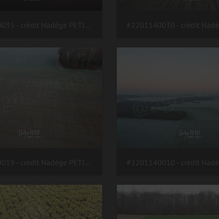
#2201140035 - crédit Nadège PETIT @agri zoom
#2201140019 - crédit Nadège PETIT @agri zoom