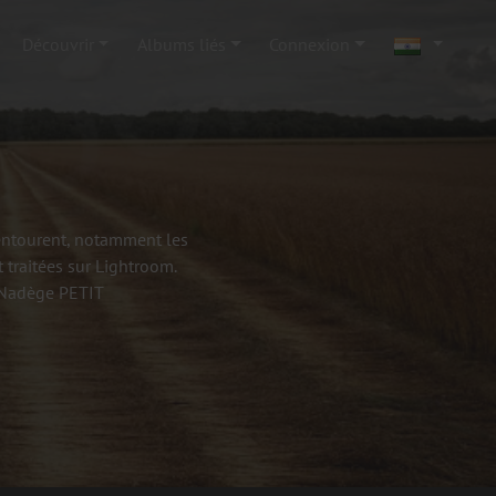
Découvrir
Albums liés
Connexion
'entourent, notamment les
 traitées sur Lightroom.
- Nadège PETIT