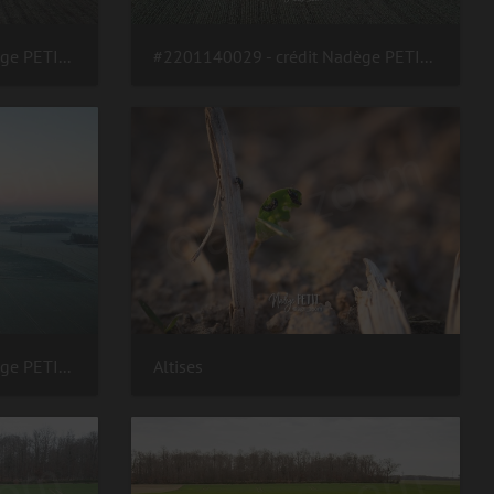
#2201140030 - crédit Nadège PETIT @agri zoom
#2201140029 - crédit Nadège PETIT @agri zoom
#2201140010 - crédit Nadège PETIT @agri zoom
Altises