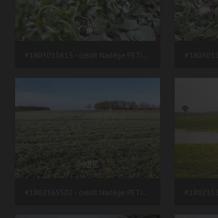
#1803015613 - crédit Nadège PETIT @agri zoom
#1802165502 - crédit Nadège PETIT @agri zoom