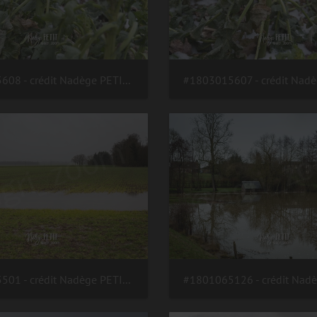
#1803015608 - crédit Nadège PETIT @agri zoom
#1802155501 - crédit Nadège PETIT @agri zoom