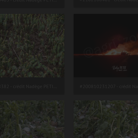
#2102168382 - crédit Nadège PETIT @agri zoom