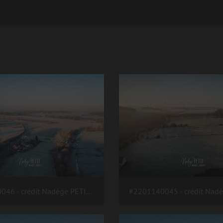
#2201140046 - crédit Nadège PETIT @agri zoom