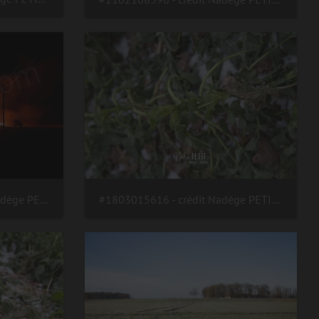
#200810231207 - crédit Nadège PETIT @agri zoom
#1803015616 - crédit Nadège PETIT @agri zoom