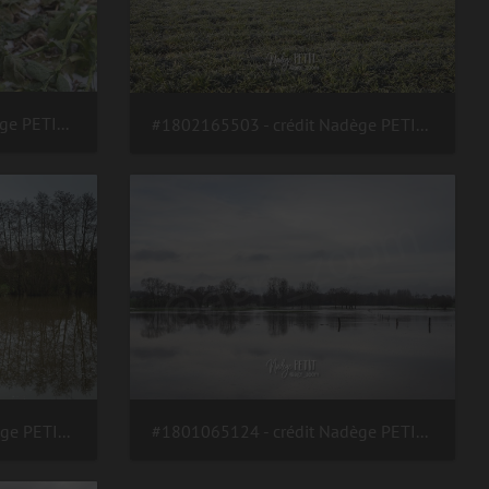
#1803015607 - crédit Nadège PETIT @agri zoom
#1802165503 - crédit Nadège PETIT @agri zoom
#1801065126 - crédit Nadège PETIT @agri zoom
#1801065124 - crédit Nadège PETIT @agri zoom