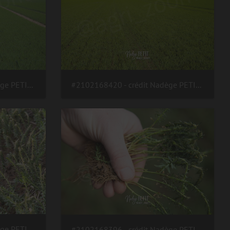
#2102168421 - crédit Nadège PETIT @agri zoom
#2102168420 - crédit Nadège PETIT @agri zoom
#2102168401 - crédit Nadège PETIT @agri zoom
#2102168396 - crédit Nadège PETIT @agri zoom