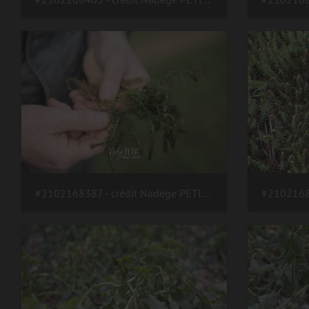
#2102168387 - crédit Nadège PETIT @agri zoom