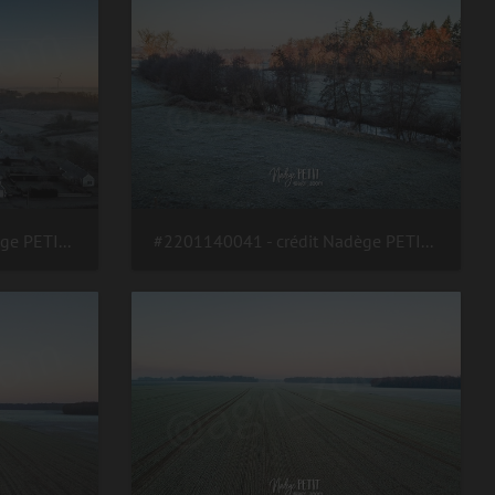
#2201140043 - crédit Nadège PETIT @agri zoom
#2201140041 - crédit Nadège PETIT @agri zoom