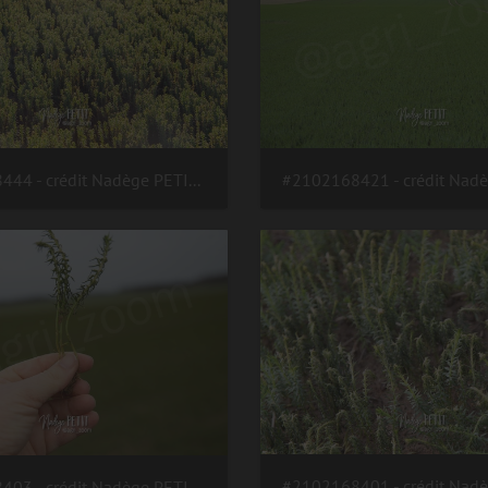
#2102238444 - crédit Nadège PETIT @agri zoom
#2102168403 - crédit Nadège PETIT @agri zoom