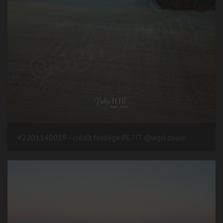
#2201140019 - crédit Nadège PETIT @agri zoom