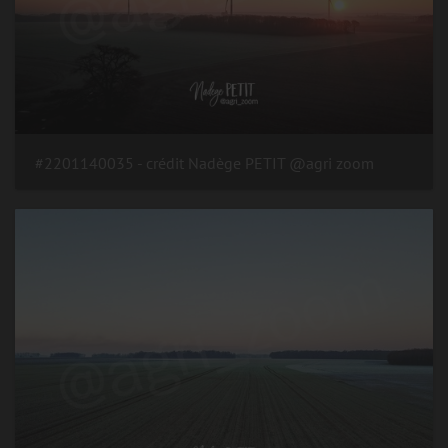
#2201140035 - crédit Nadège PETIT @agri zoom