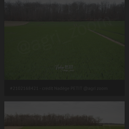
#2102168421 - crédit Nadège PETIT @agri zoom