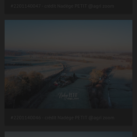
#2201140047 - crédit Nadège PETIT @agri zoom
#2201140046 - crédit Nadège PETIT @agri zoom