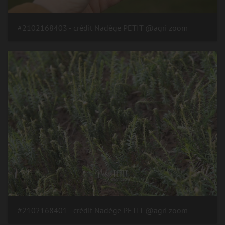
#2102168403 - crédit Nadège PETIT @agri zoom
#2102168401 - crédit Nadège PETIT @agri zoom