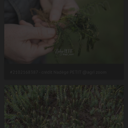
#2102168387 - crédit Nadège PETIT @agri zoom