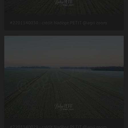
#2201140030 - crédit Nadège PETIT @agri zoom
#2201140029 - crédit Nadège PETIT @agri zoom