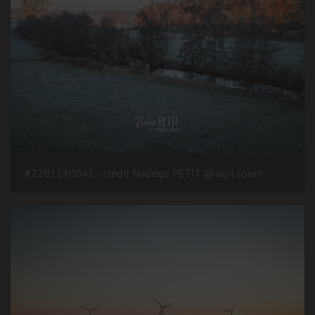
#2201140041 - crédit Nadège PETIT @agri zoom