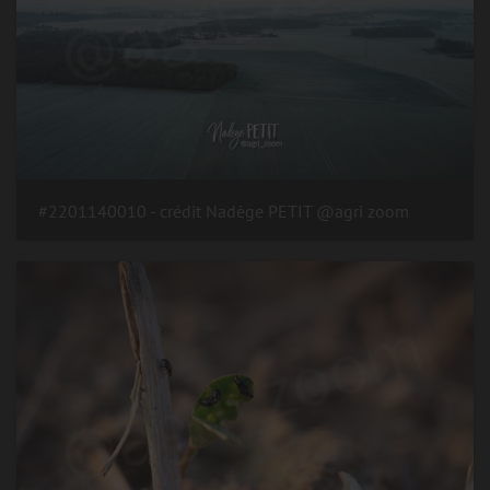
#2201140010 - crédit Nadège PETIT @agri zoom