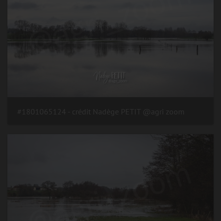
#1801065124 - crédit Nadège PETIT @agri zoom