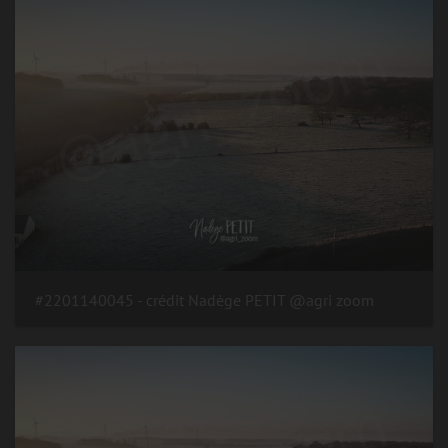
#2201140045 - crédit Nadège PETIT @agri zoom