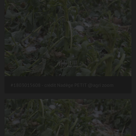
#1803015608 - crédit Nadège PETIT @agri zoom