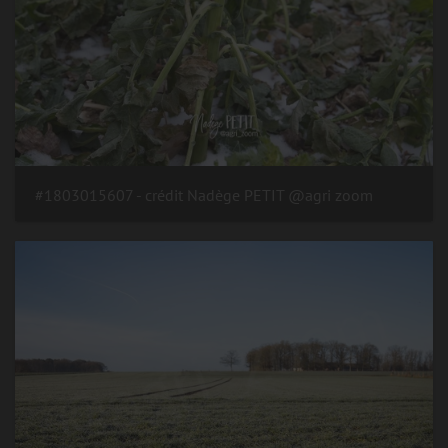
#1803015607 - crédit Nadège PETIT @agri zoom