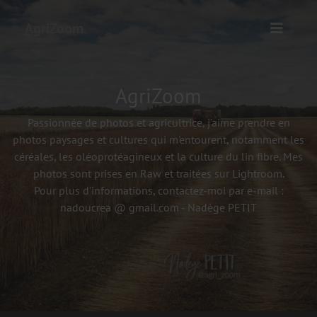
AgriZoom
AgriZoom
Passionnée de photos et agricultrice, j'aime prendre en
photos paysages et cultures qui m'entourent, notamment les
céréales, les oléoprotéagineux et la culture du lin fibre. Mes
photos sont prises en Raw et traitées sur Lightroom.
Pour plus d'informations, contactez-moi par e-mail :
nadoucrea @ gmail.com - Nadège PETIT