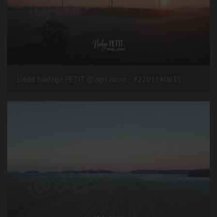
#2201140035 - crédit Nadège PETIT @agri zoom