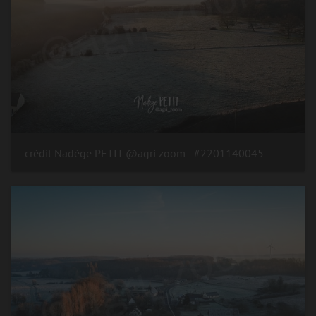
#2201140045 - crédit Nadège PETIT @agri zoom