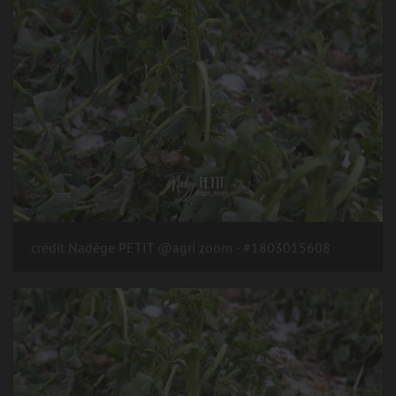
#1803015608 - crédit Nadège PETIT @agri zoom