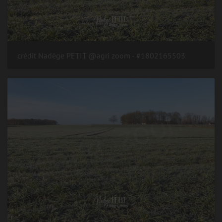
#1802165503 - crédit Nadège PETIT @agri zoom