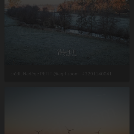
#2201140041 - crédit Nadège PETIT @agri zoom