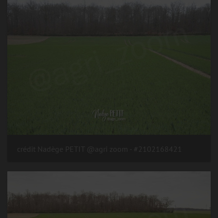
#2102168421 - crédit Nadège PETIT @agri zoom