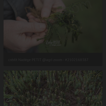
#2102168387 - crédit Nadège PETIT @agri zoom