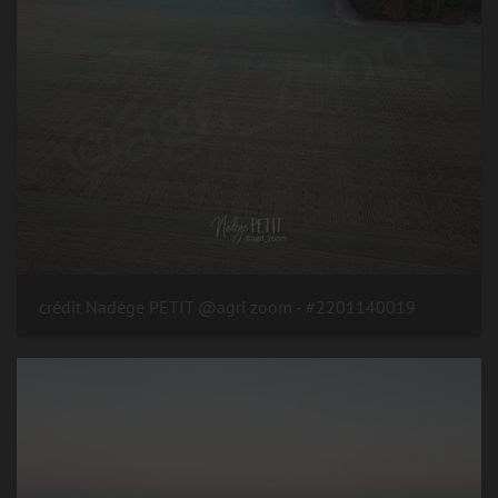
#2201140019 - crédit Nadège PETIT @agri zoom