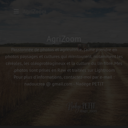
AgriZoom
AgriZoom
Passionnée de photos et agricultrice, j'aime prendre en
photos paysages et cultures qui m'entourent, notamment les
céréales, les oléoprotéagineux et la culture du lin fibre. Mes
photos sont prises en Raw et traitées sur Lightroom.
Pour plus d'informations, contactez-moi par e-mail :
nadoucrea @ gmail.com - Nadège PETIT