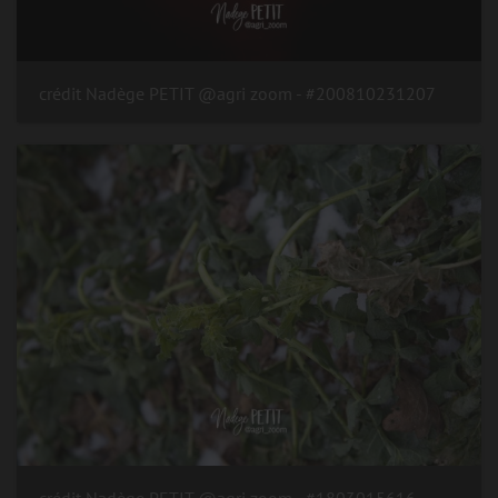
#200810231207 - crédit Nadège PETIT @agri zoom
#1803015616 - crédit Nadège PETIT @agri zoom