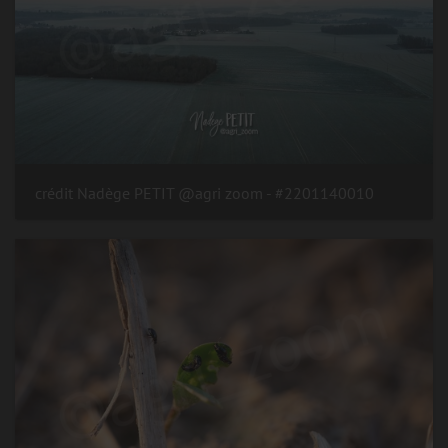
#2201140010 - crédit Nadège PETIT @agri zoom