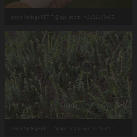
#2102168403 - crédit Nadège PETIT @agri zoom
#2102168401 - crédit Nadège PETIT @agri zoom