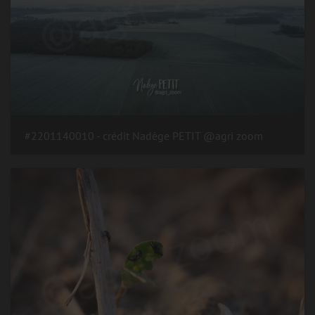
#2201140010 - crédit Nadège PETIT @agri zoom