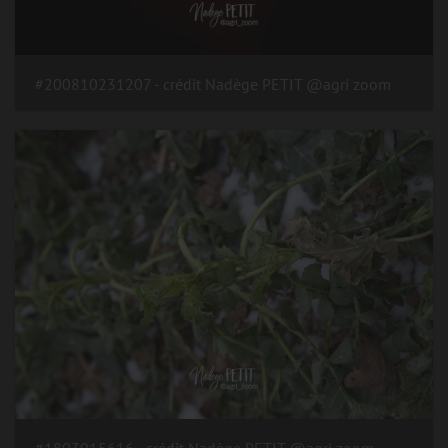
#200810231207 - crédit Nadège PETIT @agri zoom
#1803015616 - crédit Nadège PETIT @agri zoom