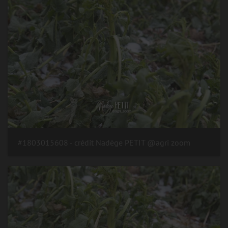
#1803015608 - crédit Nadège PETIT @agri zoom