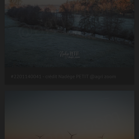
#2201140041 - crédit Nadège PETIT @agri zoom