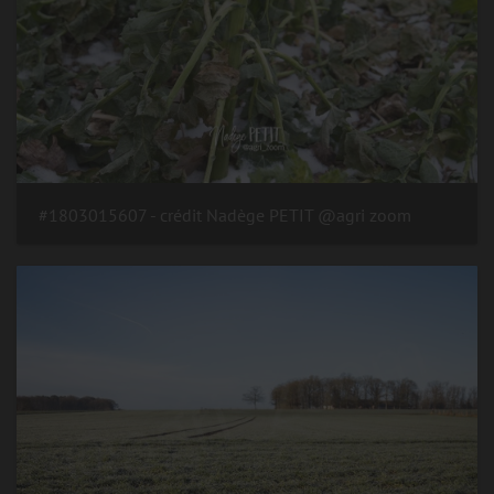
#1803015607 - crédit Nadège PETIT @agri zoom