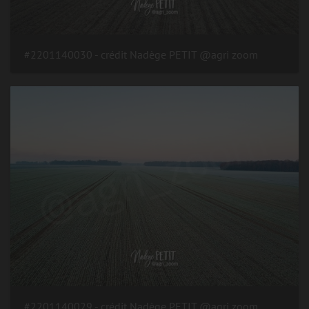
#2201140030 - crédit Nadège PETIT @agri zoom
#2201140029 - crédit Nadège PETIT @agri zoom