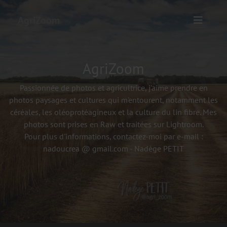
AgriZoom
AgriZoom
Passionnée de photos et agricultrice, j'aime prendre en
photos paysages et cultures qui m'entourent, notamment les
céréales, les oléoprotéagineux et la culture du lin fibre. Mes
photos sont prises en Raw et traitées sur Lightroom.
Pour plus d'informations, contactez-moi par e-mail :
nadoucrea @ gmail.com - Nadège PETIT