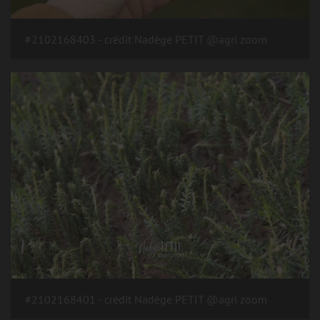
#2102168403 - crédit Nadège PETIT @agri zoom
#2102168401 - crédit Nadège PETIT @agri zoom