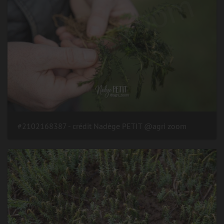
#2102168387 - crédit Nadège PETIT @agri zoom