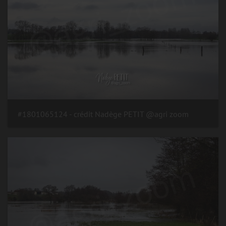
#1801065124 - crédit Nadège PETIT @agri zoom