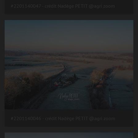
#2201140047 - crédit Nadège PETIT @agri zoom
#2201140046 - crédit Nadège PETIT @agri zoom