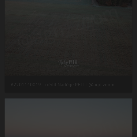
#2201140019 - crédit Nadège PETIT @agri zoom