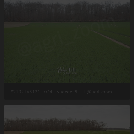
#2102168421 - crédit Nadège PETIT @agri zoom