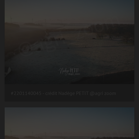
#2201140045 - crédit Nadège PETIT @agri zoom