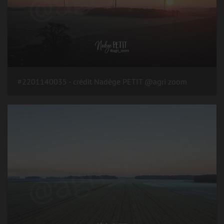
#2201140035 - crédit Nadège PETIT @agri zoom