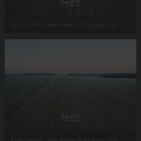
#2201140030 - crédit Nadège PETIT @agri zoom
#2201140029 - crédit Nadège PETIT @agri zoom