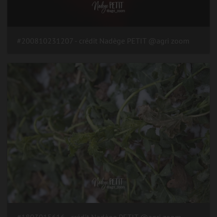
#200810231207 - crédit Nadège PETIT @agri zoom
#1803015616 - crédit Nadège PETIT @agri zoom