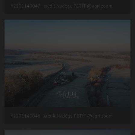
#2201140047 - crédit Nadège PETIT @agri zoom
#2201140046 - crédit Nadège PETIT @agri zoom