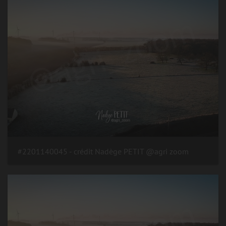
#2201140045 - crédit Nadège PETIT @agri zoom