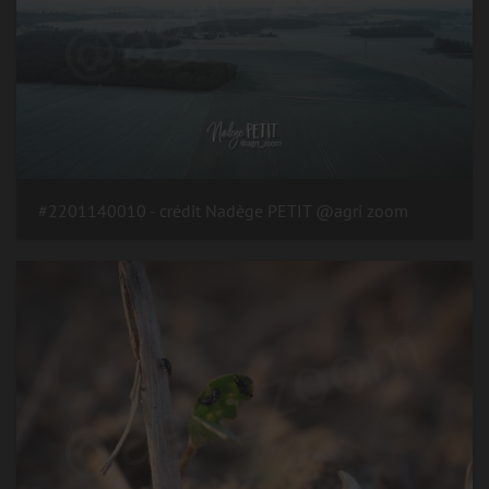
#2201140010 - crédit Nadège PETIT @agri zoom