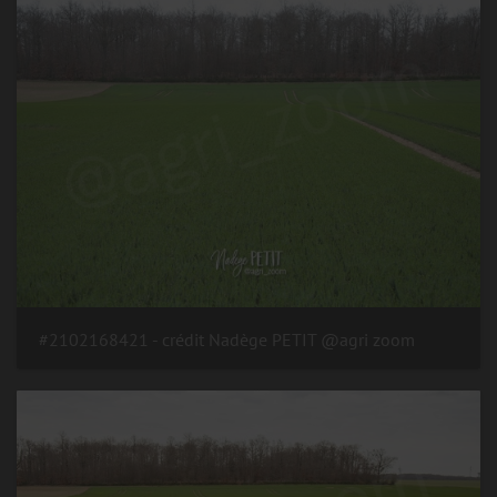
#2102168421 - crédit Nadège PETIT @agri zoom