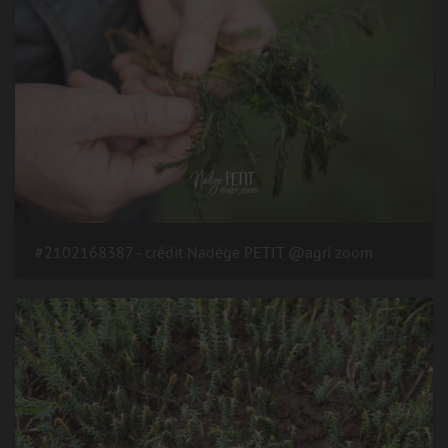
#2102168387 - crédit Nadège PETIT @agri zoom