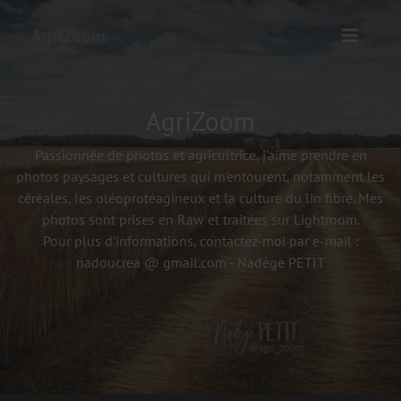
AgriZoom
AgriZoom
Passionnée de photos et agricultrice, j'aime prendre en
photos paysages et cultures qui m'entourent, notamment les
céréales, les oléoprotéagineux et la culture du lin fibre. Mes
photos sont prises en Raw et traitées sur Lightroom.
Pour plus d'informations, contactez-moi par e-mail :
nadoucrea @ gmail.com - Nadège PETIT