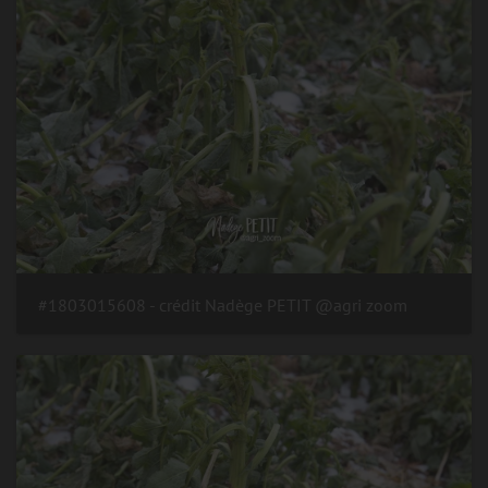
#1803015608 - crédit Nadège PETIT @agri zoom