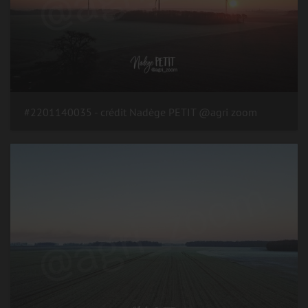
#2201140035 - crédit Nadège PETIT @agri zoom