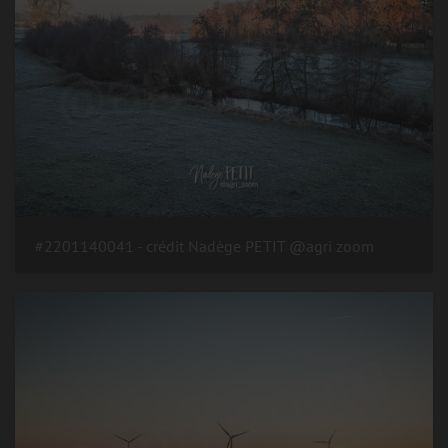
#2201140041 - crédit Nadège PETIT @agri zoom