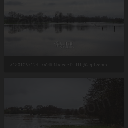
#1801065124 - crédit Nadège PETIT @agri zoom