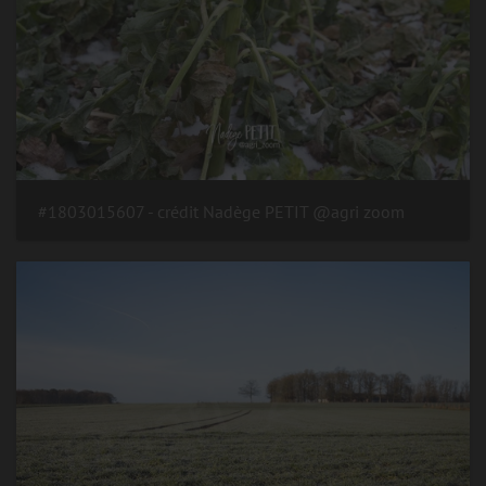
#1803015607 - crédit Nadège PETIT @agri zoom