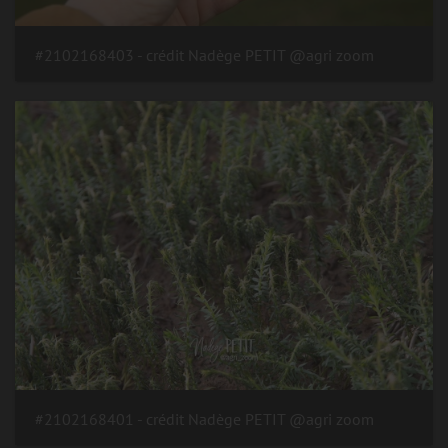
#2102168403 - crédit Nadège PETIT @agri zoom
#2102168401 - crédit Nadège PETIT @agri zoom