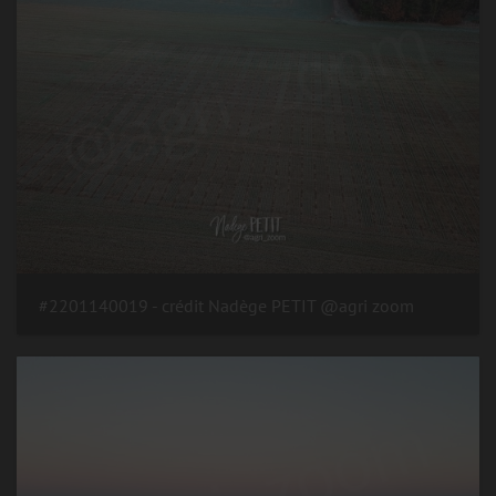
#2201140019 - crédit Nadège PETIT @agri zoom