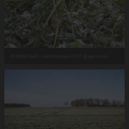
#1803015607 - crédit Nadège PETIT @agri zoom