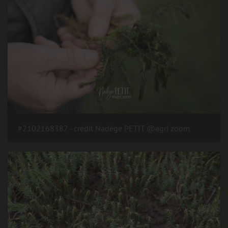
#2102168387 - crédit Nadège PETIT @agri zoom