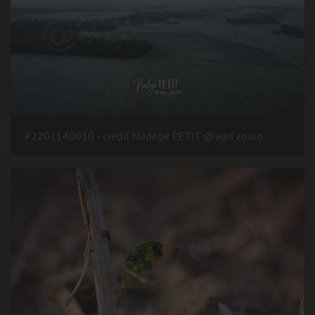
#2201140010 - crédit Nadège PETIT @agri zoom