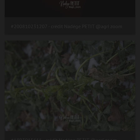
#200810231207 - crédit Nadège PETIT @agri zoom
#1803015616 - crédit Nadège PETIT @agri zoom