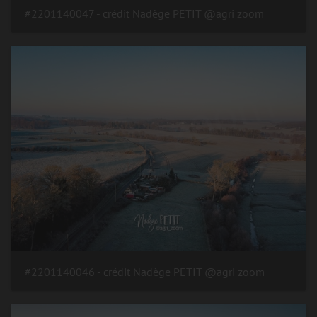
#2201140047 - crédit Nadège PETIT @agri zoom
#2201140046 - crédit Nadège PETIT @agri zoom