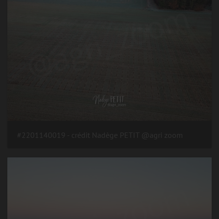
#2201140019 - crédit Nadège PETIT @agri zoom