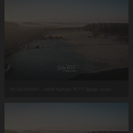
#2201140045 - crédit Nadège PETIT @agri zoom