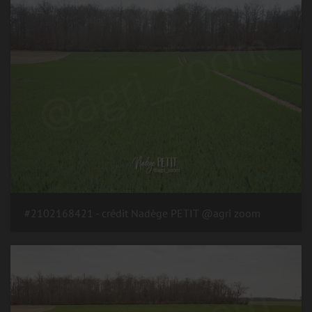
#2102168421 - crédit Nadège PETIT @agri zoom