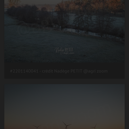
#2201140041 - crédit Nadège PETIT @agri zoom