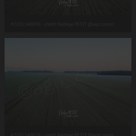
#2201140030 - crédit Nadège PETIT @agri zoom
#2201140029 - crédit Nadège PETIT @agri zoom