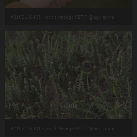
#2102168403 - crédit Nadège PETIT @agri zoom
#2102168401 - crédit Nadège PETIT @agri zoom