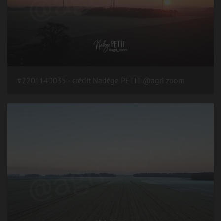
#2201140035 - crédit Nadège PETIT @agri zoom