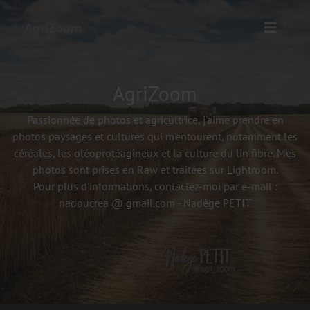
AgriZoom
AgriZoom
Passionnée de photos et agricultrice, j'aime prendre en
photos paysages et cultures qui m'entourent, notamment les
céréales, les oléoprotéagineux et la culture du lin fibre. Mes
photos sont prises en Raw et traitées sur Lightroom.
Pour plus d'informations, contactez-moi par e-mail :
nadoucrea @ gmail.com - Nadège PETIT