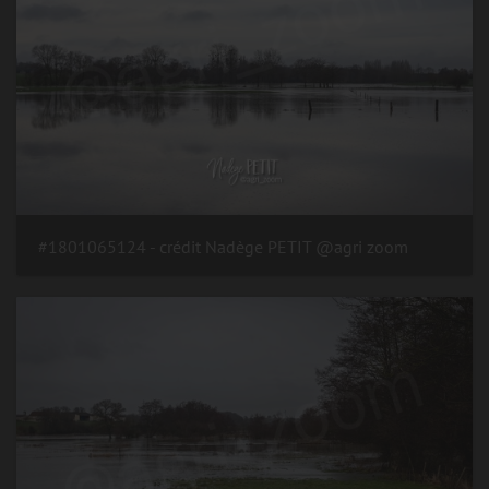
#1801065124 - crédit Nadège PETIT @agri zoom