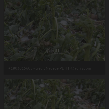
#1803015608 - crédit Nadège PETIT @agri zoom