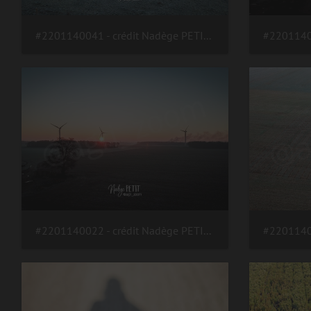
#2201140041 - crédit Nadège PETIT @agri zoom
#2201140022 - crédit Nadège PETIT @agri zoom