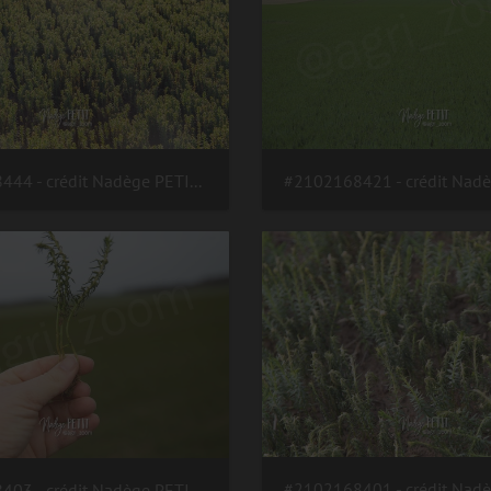
#2102238444 - crédit Nadège PETIT @agri zoom
#2102168403 - crédit Nadège PETIT @agri zoom