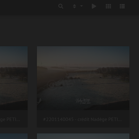
#2201140045 - crédit Nadège PETIT @agri zoom
#2201140045 - crédit Nadège PETIT @agri zoom