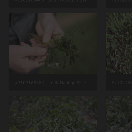
#2102168387 - crédit Nadège PETIT @agri zoom