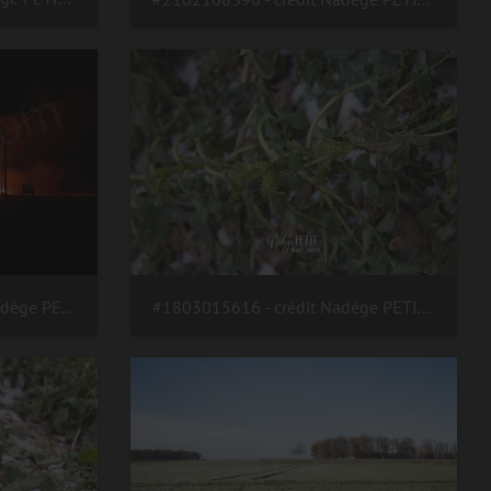
#200810231207 - crédit Nadège PETIT @agri zoom
#1803015616 - crédit Nadège PETIT @agri zoom