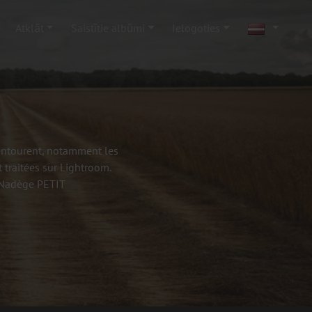
Atklāt
Saistītie albūmi
Ielogoties
'entourent, notamment les
 traitées sur Lightroom.
- Nadège PETIT