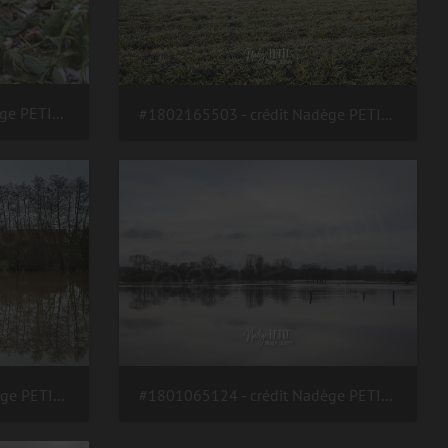
#1803015607 - crédit Nadège PETIT @agri zoom
#1802165503 - crédit Nadège PETIT @agri zoom
#1801065126 - crédit Nadège PETIT @agri zoom
#1801065124 - crédit Nadège PETIT @agri zoom