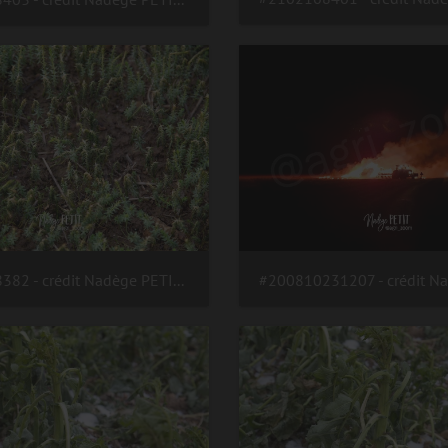
#2102168382 - crédit Nadège PETIT @agri zoom