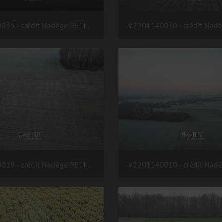
#2201140035 - crédit Nadège PETIT @agri zoom
#2201140019 - crédit Nadège PETIT @agri zoom