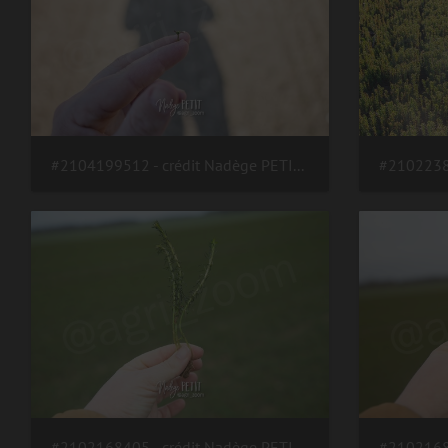
#2104199512 - crédit Nadège PETIT @agri zoom
#2102168405 - crédit Nadège PETIT @agri zoom