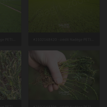
#2102168421 - crédit Nadège PETIT @agri zoom
#2102168420 - crédit Nadège PETIT @agri zoom
#2102168401 - crédit Nadège PETIT @agri zoom
#2102168396 - crédit Nadège PETIT @agri zoom