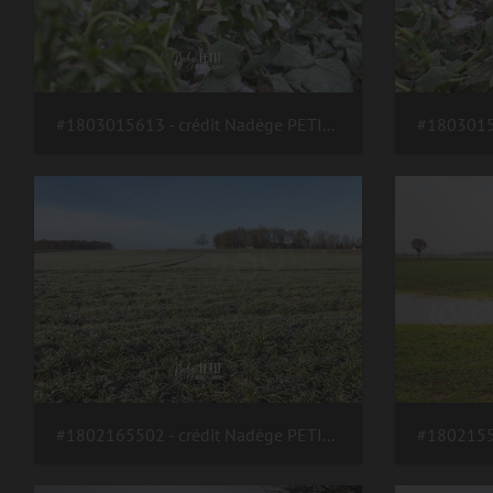
#1803015613 - crédit Nadège PETIT @agri zoom
#1802165502 - crédit Nadège PETIT @agri zoom