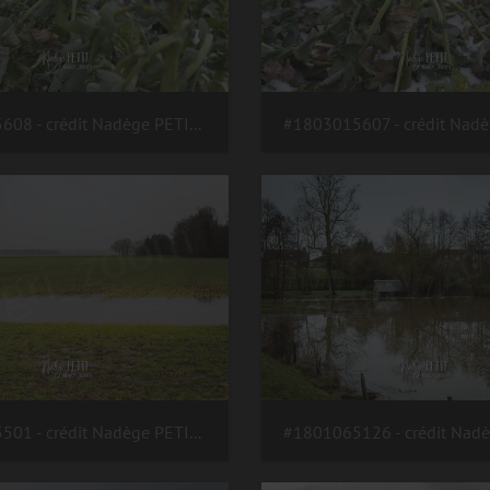
#1803015608 - crédit Nadège PETIT @agri zoom
#1802155501 - crédit Nadège PETIT @agri zoom