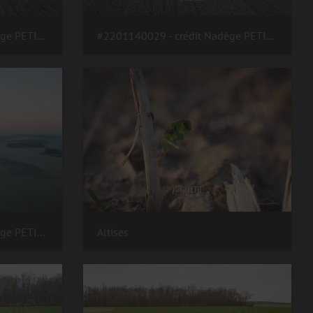
#2201140030 - crédit Nadège PETIT @agri zoom
#2201140029 - crédit Nadège PETIT @agri zoom
#2201140010 - crédit Nadège PETIT @agri zoom
Altises