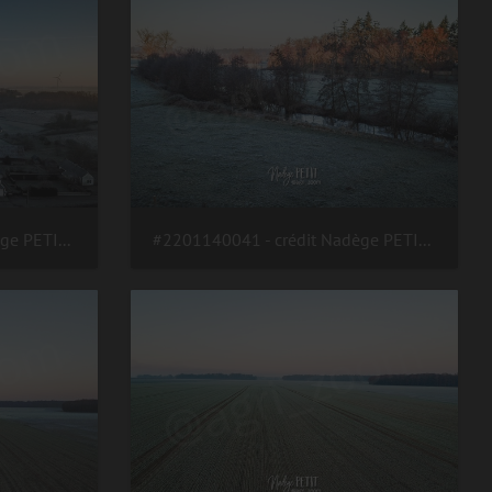
#2201140043 - crédit Nadège PETIT @agri zoom
#2201140041 - crédit Nadège PETIT @agri zoom