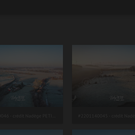
#2201140046 - crédit Nadège PETIT @agri zoom