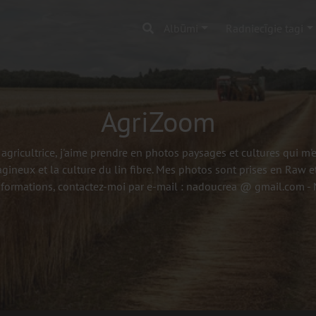
Albūmi
Radniecīgie tagi
AgriZoom
agricultrice, j'aime prendre en photos paysages et cultures qui m
agineux et la culture du lin fibre. Mes photos sont prises en Raw et
nformations, contactez-moi par e-mail : nadoucrea @ gmail.com 