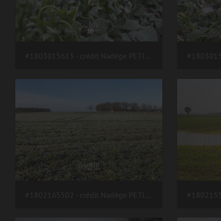
#1803015613 - crédit Nadège PETIT @agri zoom
#1802165502 - crédit Nadège PETIT @agri zoom