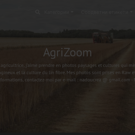
Категории
Соодветни етикети
AgriZoom
agricultrice, j'aime prendre en photos paysages et cultures qui m
agineux et la culture du lin fibre. Mes photos sont prises en Raw et
nformations, contactez-moi par e-mail : nadoucrea @ gmail.com 