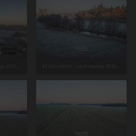
#2201140043 - crédit Nadège PETIT @agri zoom
#2201140041 - crédit Nadège PETIT @agri zoom