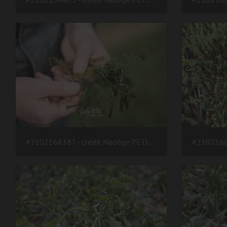
#2102168387 - crédit Nadège PETIT @agri zoom