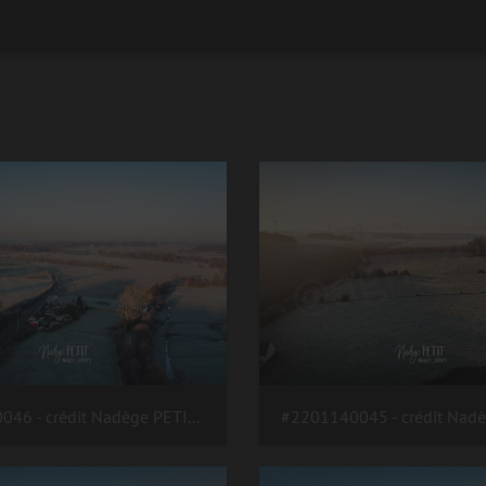
#2201140046 - crédit Nadège PETIT @agri zoom