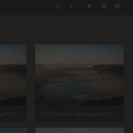
#2201140045 - crédit Nadège PETIT @agri zoom
#2201140045 - crédit Nadège PETIT @agri zoom