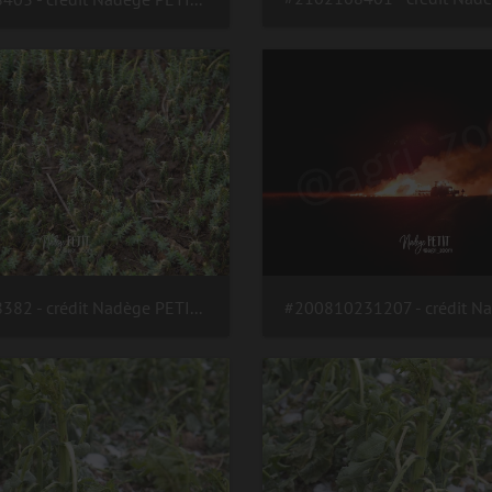
#2102168382 - crédit Nadège PETIT @agri zoom