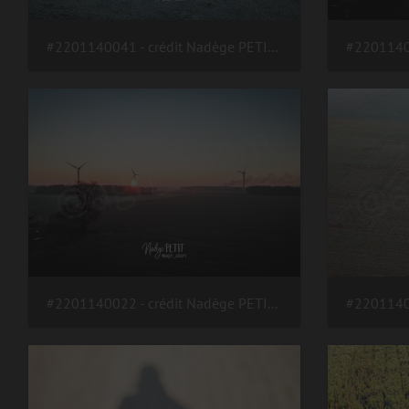
#2201140041 - crédit Nadège PETIT @agri zoom
#2201140022 - crédit Nadège PETIT @agri zoom