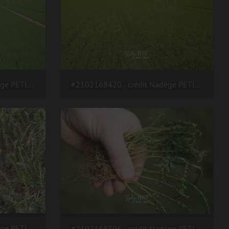
#2102168421 - crédit Nadège PETIT @agri zoom
#2102168420 - crédit Nadège PETIT @agri zoom
#2102168401 - crédit Nadège PETIT @agri zoom
#2102168396 - crédit Nadège PETIT @agri zoom