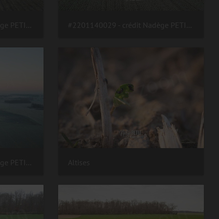
#2201140030 - crédit Nadège PETIT @agri zoom
#2201140029 - crédit Nadège PETIT @agri zoom
#2201140010 - crédit Nadège PETIT @agri zoom
Altises