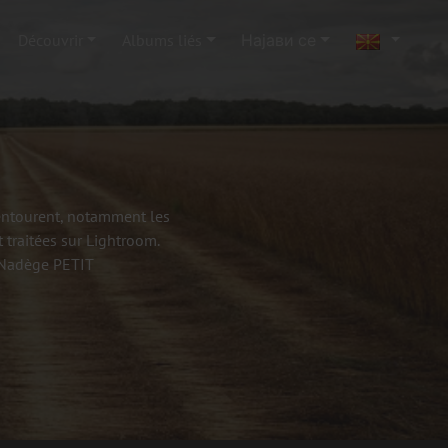
Découvrir
Albums liés
Најави се
'entourent, notamment les
 traitées sur Lightroom.
- Nadège PETIT