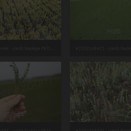
#2102238444 - crédit Nadège PETIT @agri zoom
#2102168403 - crédit Nadège PETIT @agri zoom