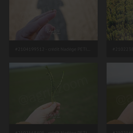
#2104199512 - crédit Nadège PETIT @agri zoom
#2102168405 - crédit Nadège PETIT @agri zoom