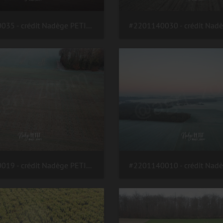
#2201140035 - crédit Nadège PETIT @agri zoom
#2201140019 - crédit Nadège PETIT @agri zoom