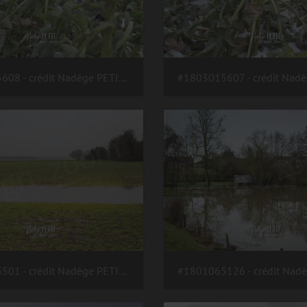
#1803015608 - crédit Nadège PETIT @agri zoom
#1802155501 - crédit Nadège PETIT @agri zoom