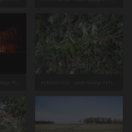
#200810231207 - crédit Nadège PETIT @agri zoom
#1803015616 - crédit Nadège PETIT @agri zoom