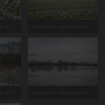
#1803015607 - crédit Nadège PETIT @agri zoom
#1802165503 - crédit Nadège PETIT @agri zoom
#1801065126 - crédit Nadège PETIT @agri zoom
#1801065124 - crédit Nadège PETIT @agri zoom