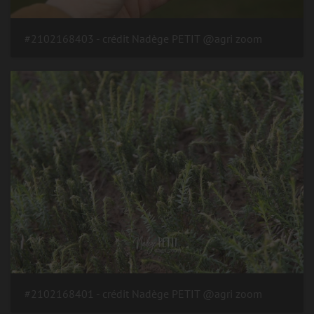
#2102168403 - crédit Nadège PETIT @agri zoom
#2102168401 - crédit Nadège PETIT @agri zoom