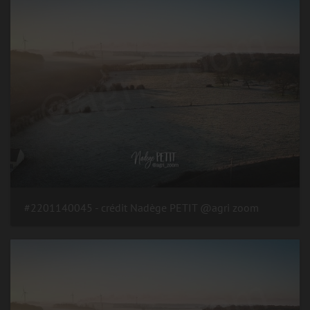
#2201140045 - crédit Nadège PETIT @agri zoom