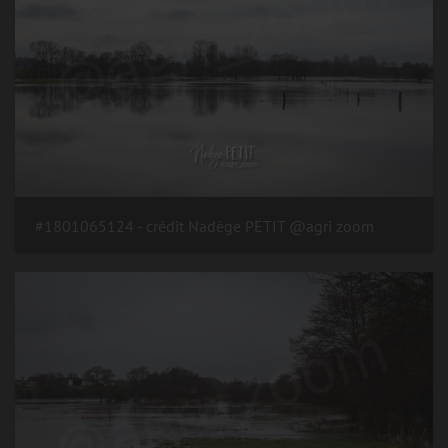
#1801065124 - crédit Nadège PETIT @agri zoom