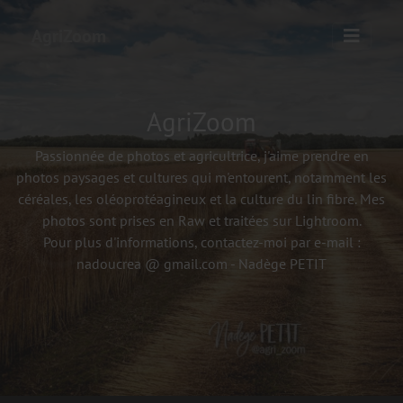
AgriZoom
AgriZoom
Passionnée de photos et agricultrice, j'aime prendre en
photos paysages et cultures qui m'entourent, notamment les
céréales, les oléoprotéagineux et la culture du lin fibre. Mes
photos sont prises en Raw et traitées sur Lightroom.
Pour plus d'informations, contactez-moi par e-mail :
nadoucrea @ gmail.com - Nadège PETIT