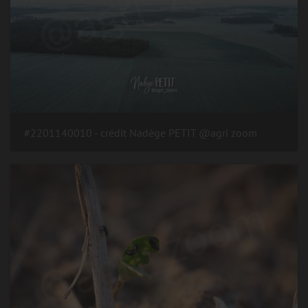
#2201140010 - crédit Nadège PETIT @agri zoom