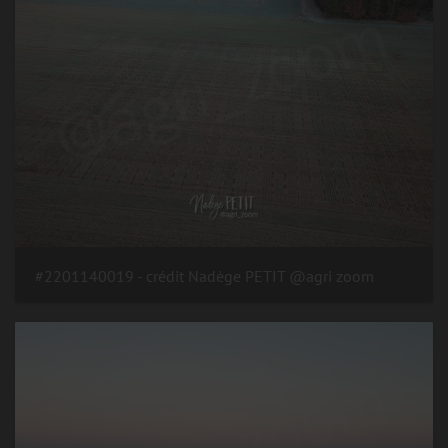
#2201140019 - crédit Nadège PETIT @agri zoom