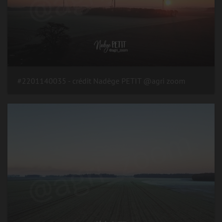
#2201140035 - crédit Nadège PETIT @agri zoom