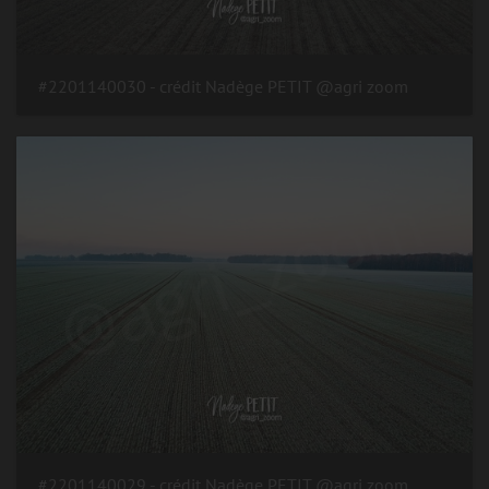
#2201140030 - crédit Nadège PETIT @agri zoom
#2201140029 - crédit Nadège PETIT @agri zoom