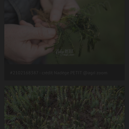
#2102168387 - crédit Nadège PETIT @agri zoom