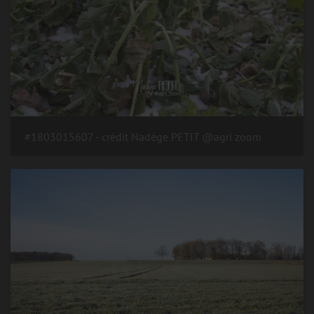
#1803015607 - crédit Nadège PETIT @agri zoom