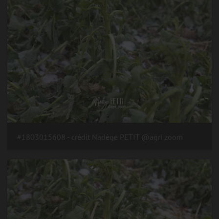
#1803015608 - crédit Nadège PETIT @agri zoom