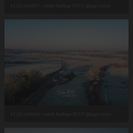
#2201140047 - crédit Nadège PETIT @agri zoom
#2201140046 - crédit Nadège PETIT @agri zoom