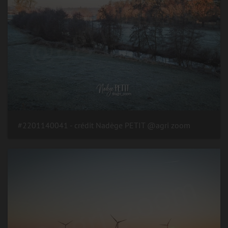
#2201140041 - crédit Nadège PETIT @agri zoom