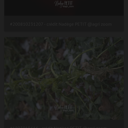
#200810231207 - crédit Nadège PETIT @agri zoom
#1803015616 - crédit Nadège PETIT @agri zoom