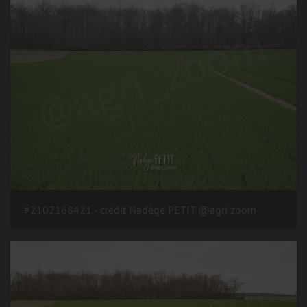
#2102168421 - crédit Nadège PETIT @agri zoom