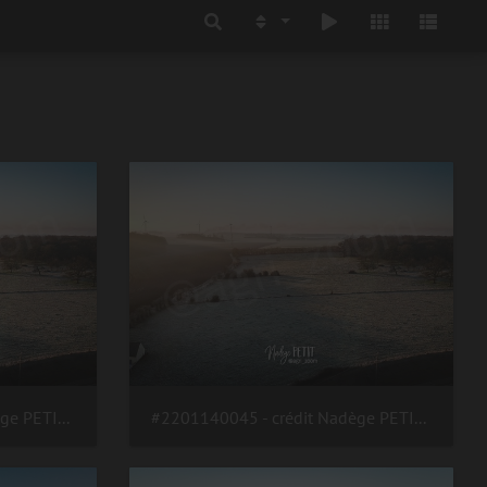
#2201140045 - crédit Nadège PETIT @agri zoom
#2201140045 - crédit Nadège PETIT @agri zoom