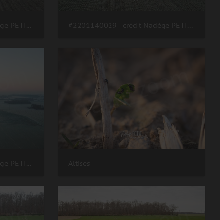
#2201140030 - crédit Nadège PETIT @agri zoom
#2201140029 - crédit Nadège PETIT @agri zoom
#2201140010 - crédit Nadège PETIT @agri zoom
Altises