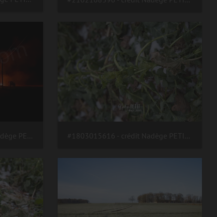
#200810231207 - crédit Nadège PETIT @agri zoom
#1803015616 - crédit Nadège PETIT @agri zoom