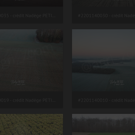
#2201140035 - crédit Nadège PETIT @agri zoom
#2201140019 - crédit Nadège PETIT @agri zoom