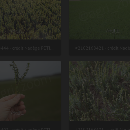
#2102238444 - crédit Nadège PETIT @agri zoom
#2102168403 - crédit Nadège PETIT @agri zoom