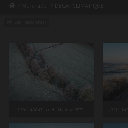
Merknader
DEGAT CLIMATIQUE
Søk i dette settet
#2201140047 - crédit Nadège PETIT @agri zoom