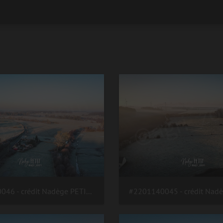
#2201140046 - crédit Nadège PETIT @agri zoom