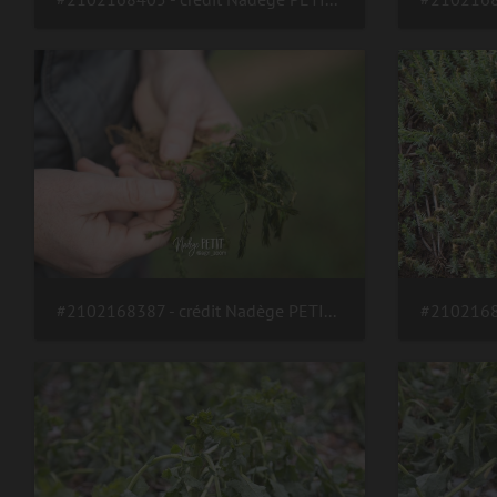
#2102168387 - crédit Nadège PETIT @agri zoom