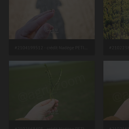
#2104199512 - crédit Nadège PETIT @agri zoom
#2102168405 - crédit Nadège PETIT @agri zoom