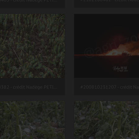
#2102168382 - crédit Nadège PETIT @agri zoom