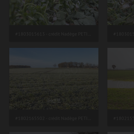
#1803015613 - crédit Nadège PETIT @agri zoom
#1802165502 - crédit Nadège PETIT @agri zoom