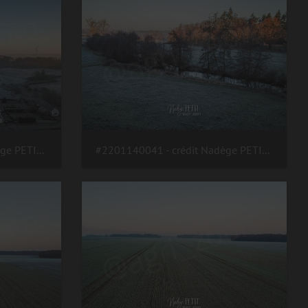
#2201140043 - crédit Nadège PETIT @agri zoom
#2201140041 - crédit Nadège PETIT @agri zoom