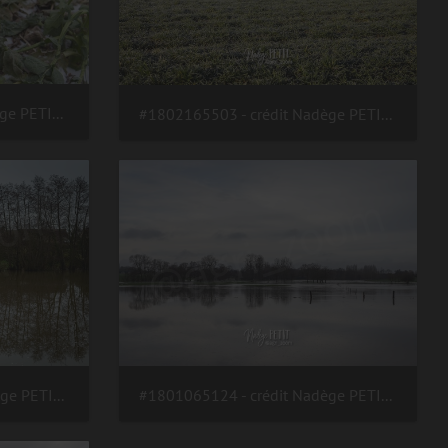
#1803015607 - crédit Nadège PETIT @agri zoom
#1802165503 - crédit Nadège PETIT @agri zoom
#1801065126 - crédit Nadège PETIT @agri zoom
#1801065124 - crédit Nadège PETIT @agri zoom