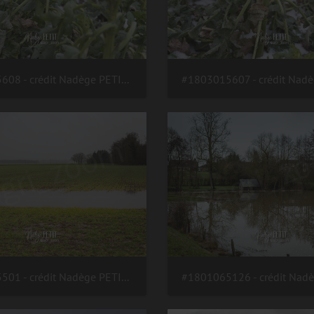
#1803015608 - crédit Nadège PETIT @agri zoom
#1802155501 - crédit Nadège PETIT @agri zoom