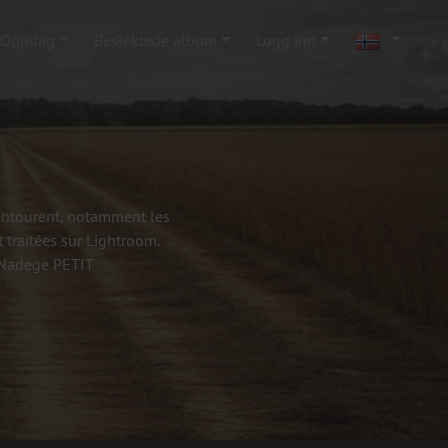
Oppdag
Beslektede album
Logg inn
'entourent, notamment les
 traitées sur Lightroom.
- Nadège PETIT