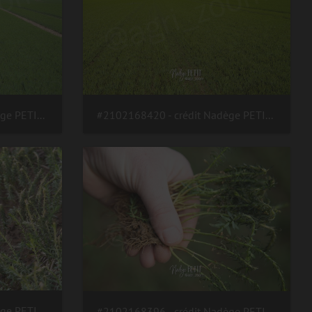
#2102168421 - crédit Nadège PETIT @agri zoom
#2102168420 - crédit Nadège PETIT @agri zoom
#2102168401 - crédit Nadège PETIT @agri zoom
#2102168396 - crédit Nadège PETIT @agri zoom