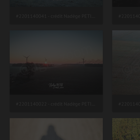
#2201140041 - crédit Nadège PETIT @agri zoom
#2201140022 - crédit Nadège PETIT @agri zoom