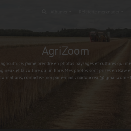
Albumer
Relaterte merknader
AgriZoom
agricultrice, j'aime prendre en photos paysages et cultures qui m
agineux et la culture du lin fibre. Mes photos sont prises en Raw et
nformations, contactez-moi par e-mail : nadoucrea @ gmail.com 