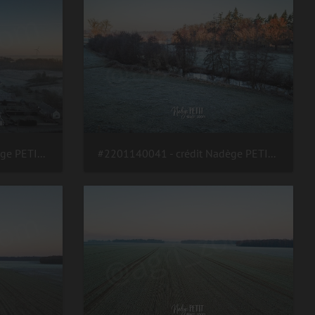
#2201140043 - crédit Nadège PETIT @agri zoom
#2201140041 - crédit Nadège PETIT @agri zoom