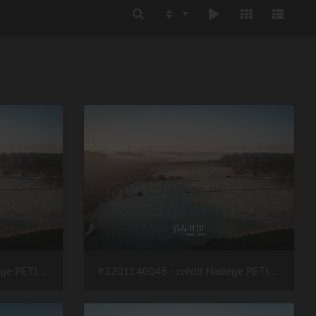
#2201140045 - crédit Nadège PETIT @agri zoom
#2201140045 - crédit Nadège PETIT @agri zoom