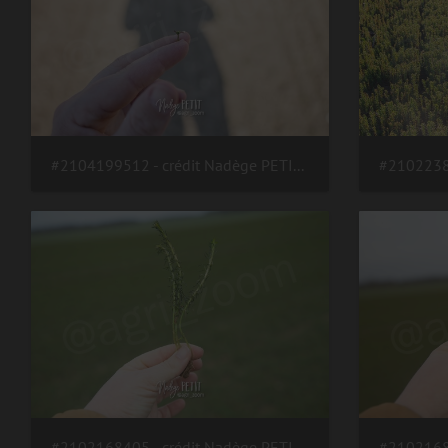
#2104199512 - crédit Nadège PETIT @agri zoom
#2102168405 - crédit Nadège PETIT @agri zoom