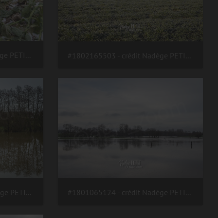
#1803015607 - crédit Nadège PETIT @agri zoom
#1802165503 - crédit Nadège PETIT @agri zoom
#1801065126 - crédit Nadège PETIT @agri zoom
#1801065124 - crédit Nadège PETIT @agri zoom