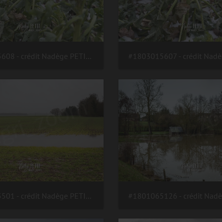
#1803015608 - crédit Nadège PETIT @agri zoom
#1802155501 - crédit Nadège PETIT @agri zoom