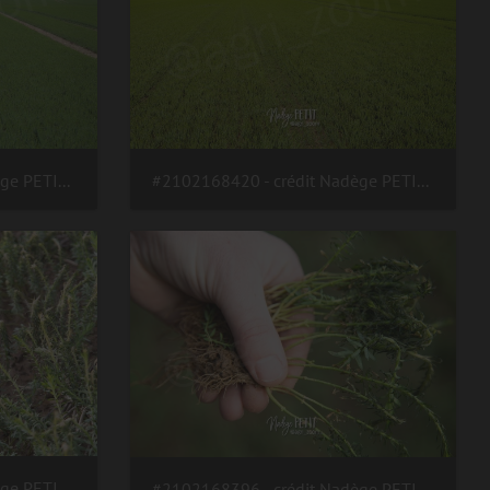
#2102168421 - crédit Nadège PETIT @agri zoom
#2102168420 - crédit Nadège PETIT @agri zoom
#2102168401 - crédit Nadège PETIT @agri zoom
#2102168396 - crédit Nadège PETIT @agri zoom