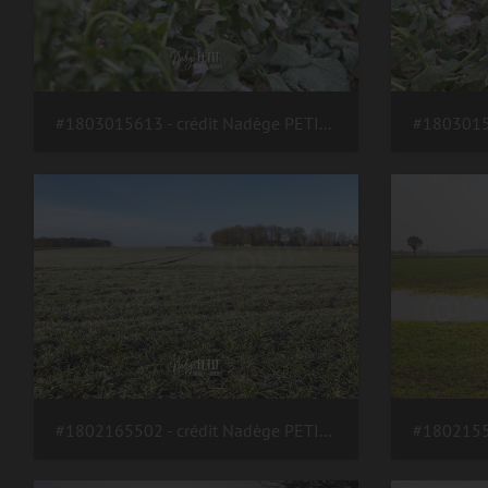
#1803015613 - crédit Nadège PETIT @agri zoom
#1802165502 - crédit Nadège PETIT @agri zoom