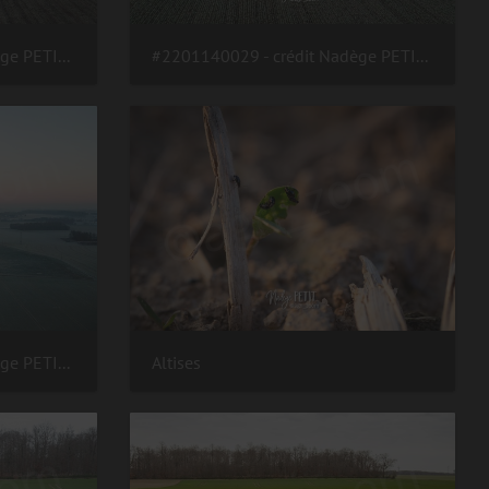
#2201140030 - crédit Nadège PETIT @agri zoom
#2201140029 - crédit Nadège PETIT @agri zoom
#2201140010 - crédit Nadège PETIT @agri zoom
Altises