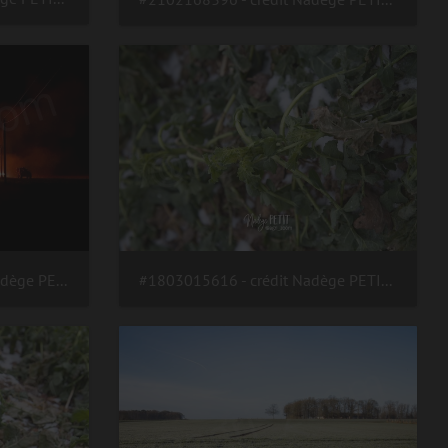
#200810231207 - crédit Nadège PETIT @agri zoom
#1803015616 - crédit Nadège PETIT @agri zoom