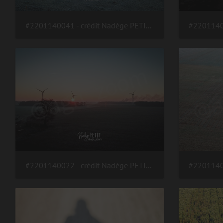
#2201140041 - crédit Nadège PETIT @agri zoom
#2201140022 - crédit Nadège PETIT @agri zoom