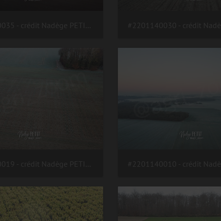
#2201140035 - crédit Nadège PETIT @agri zoom
#2201140019 - crédit Nadège PETIT @agri zoom