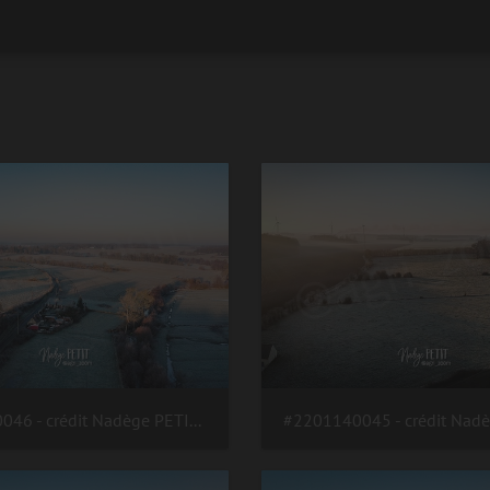
#2201140046 - crédit Nadège PETIT @agri zoom