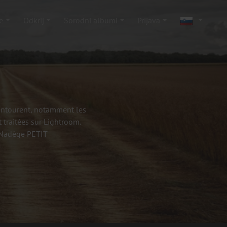
e
Odkrij
Sorodni albumi
Prijava
'entourent, notamment les
 traitées sur Lightroom.
- Nadège PETIT