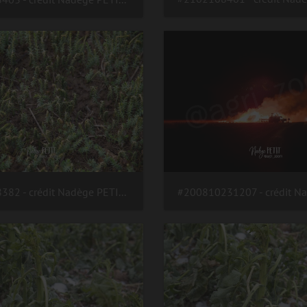
#2102168382 - crédit Nadège PETIT @agri zoom