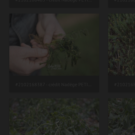
#2102168387 - crédit Nadège PETIT @agri zoom