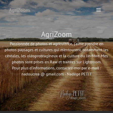
AgriZoom
AgriZoom
Passionnée de photos et agricultrice, j'aime prendre en
photos paysages et cultures qui m'entourent, notamment les
céréales, les oléoprotéagineux et la culture du lin fibre. Mes
photos sont prises en Raw et traitées sur Lightroom.
Pour plus d'informations, contactez-moi par e-mail :
nadoucrea @ gmail.com - Nadège PETIT