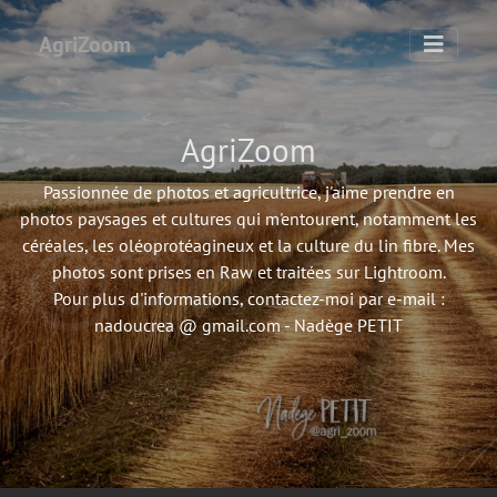
AgriZoom
AgriZoom
Passionnée de photos et agricultrice, j'aime prendre en
photos paysages et cultures qui m'entourent, notamment les
céréales, les oléoprotéagineux et la culture du lin fibre. Mes
photos sont prises en Raw et traitées sur Lightroom.
Pour plus d'informations, contactez-moi par e-mail :
nadoucrea @ gmail.com - Nadège PETIT