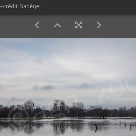
#1801065124 - crédit Nadège PETIT @agri zoom