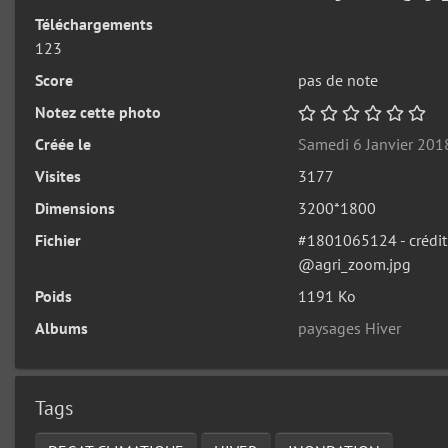
Téléchargements
123
Score
pas de note
Notez cette photo
Créée le
Samedi 6 Janvier 201
Visites
3177
Dimensions
3200*1800
Fichier
#1801065124 - crédi
@agri_zoom.jpg
Poids
1191 Ko
Albums
paysages Hiver
Tags