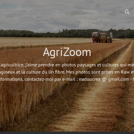
AgriZoom
agricultrice, j'aime prendre en photos paysages et cultures qui m
agineux et la culture du lin fibre. Mes photos sont prises en Raw et
nformations, contactez-moi par e-mail : nadoucrea @ gmail.com 