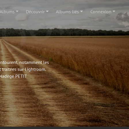
Albums
Découvrir
Albums liés
Connexion
'entourent, notamment les
 traitées sur Lightroom.
- Nadège PETIT