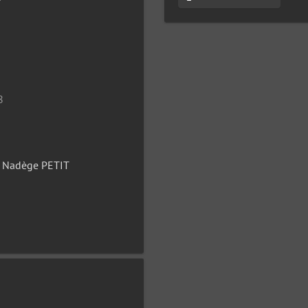
8
t Nadège PETIT