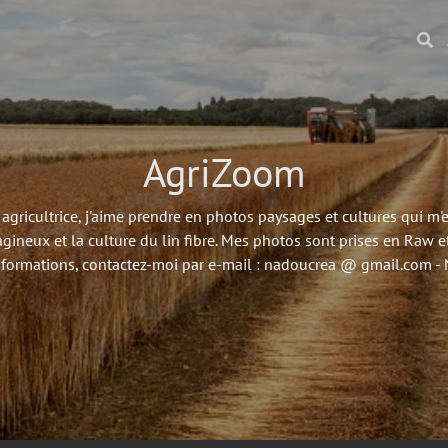
AgriZoom
agricultrice, j'aime prendre en photos paysages et cultures qui m
agineux et la culture du lin fibre. Mes photos sont prises en Raw et
nformations, contactez-moi par e-mail : nadoucrea @ gmail.com 