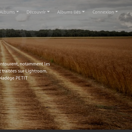
Albums
Découvrir
Albums liés
Connexion
'entourent, notamment les
 traitées sur Lightroom.
- Nadège PETIT