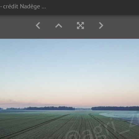
#2201140030 - crédit Nadège PETIT @agri zoom