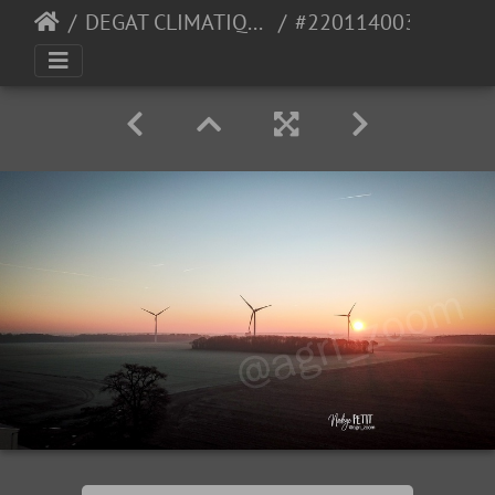
DEGAT CLIMATIQUE
#2201140035 - crédit Nadège PETIT @agri zoom