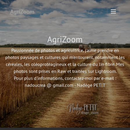
AgriZoom
AgriZoom
Passionnée de photos et agricultrice, j'aime prendre en
photos paysages et cultures qui m'entourent, notamment les
céréales, les oléoprotéagineux et la culture du lin fibre. Mes
photos sont prises en Raw et traitées sur Lightroom.
Pour plus d'informations, contactez-moi par e-mail :
nadoucrea @ gmail.com - Nadège PETIT