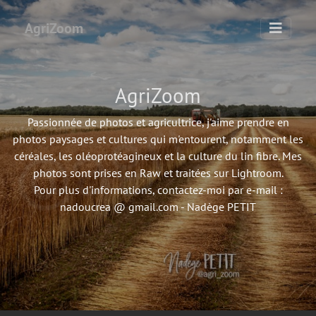
AgriZoom
AgriZoom
Passionnée de photos et agricultrice, j'aime prendre en
photos paysages et cultures qui m'entourent, notamment les
céréales, les oléoprotéagineux et la culture du lin fibre. Mes
photos sont prises en Raw et traitées sur Lightroom.
Pour plus d'informations, contactez-moi par e-mail :
nadoucrea @ gmail.com - Nadège PETIT