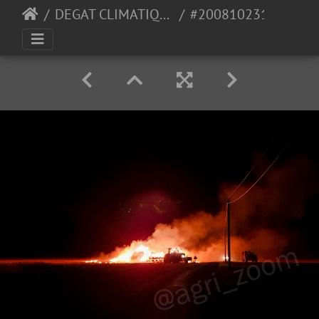
DEGAT CLIMATIQUE
#200810231207 - crédit Nadège PETIT @agri zoom