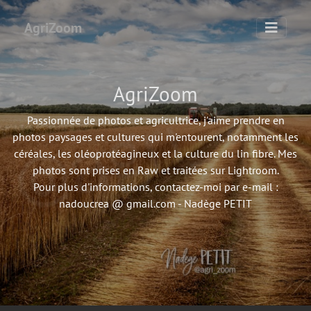
AgriZoom
AgriZoom
Passionnée de photos et agricultrice, j'aime prendre en
photos paysages et cultures qui m'entourent, notamment les
céréales, les oléoprotéagineux et la culture du lin fibre. Mes
photos sont prises en Raw et traitées sur Lightroom.
Pour plus d'informations, contactez-moi par e-mail :
nadoucrea @ gmail.com - Nadège PETIT