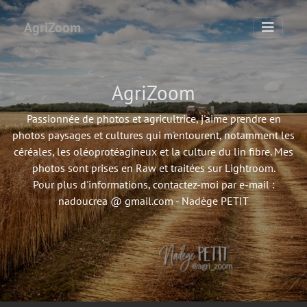
AgriZoom
AgriZoom
Passionnée de photos et agricultrice, j'aime prendre en
photos paysages et cultures qui m'entourent, notamment les
céréales, les oléoprotéagineux et la culture du lin fibre. Mes
photos sont prises en Raw et traitées sur Lightroom.
Pour plus d'informations, contactez-moi par e-mail :
nadoucrea @ gmail.com - Nadège PETIT